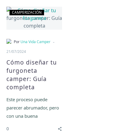
Cómo
CAMPERIZACIÓN
diseñar
tu
furgoneta
camper:
-
Por
Una Vida Camper
Guía
21/07/2024
completa
Cómo diseñar tu
furgoneta
camper: Guía
completa
Este proceso puede
parecer abrumador, pero
con una buena
planificación y un poco de
0
creatividad, ¡podrás tener