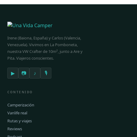
la camper de tus sueños!
Irene (Baiona, España) y Carlos (Valencia,
Venezuela). Vivimos en La Pomboneta,
nuestra VW Crafter de 10m², junto a Are y
Pita. Viajeros conscientes.
▶
📷
♪
🎙
CONTENIDO
Camperización
Vanlife real
Rutas y viajes
Reviews
Podcast