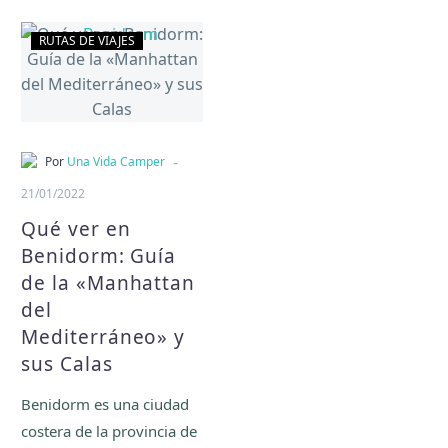
Qué
RUTAS DE VIAJES
ver
en
Benidorm:
Guía
de
-
Por
Una Vida Camper
la
21/01/2022
«Manhattan
Qué ver en
del
Benidorm: Guía
Mediterráneo»
de la «Manhattan
y
del
sus
Calas
Mediterráneo» y
sus Calas
Benidorm es una ciudad
costera de la provincia de