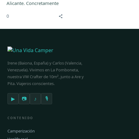
Alicante. Concretamente
la tercera ciudad que tiene
0
más habitaciones en
hoteles después de
Madrid y Barcelona, eso
nos dice algo, ¿verdad?
Irene (Baiona, España) y Carlos (Valencia,
Venezuela). Vivimos en La Pomboneta,
nuestra VW Crafter de 10m², junto a Are y
Pita. Viajeros conscientes.
▶
📷
♪
🎙
CONTENIDO
Camperización