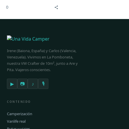
bebidas en el mundo,
0
estos acabarán arrojados
al océano.
Irene (Baiona, España) y Carlos (Valencia,
Venezuela). Vivimos en La Pomboneta,
nuestra VW Crafter de 10m², junto a Are y
Pita. Viajeros conscientes.
▶
📷
♪
🎙
CONTENIDO
Camperización
Vanlife real
Rutas y viajes