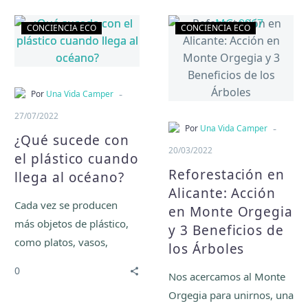
¿Qué
Reforestación
CONCIENCIA ECO
CONCIENCIA ECO
sucede
en
con
Alicante:
el
Acción
plástico
en
-
Por
Una Vida Camper
cuando
Monte
27/07/2022
llega
Orgegia
-
Por
Una Vida Camper
¿Qué sucede con
al
y
20/03/2022
el plástico cuando
océano?
3
Reforestación en
llega al océano?
Beneficios
Alicante: Acción
de
Cada vez se producen
en Monte Orgegia
los
más objetos de plástico,
y 3 Beneficios de
Árboles
como platos, vasos,
los Árboles
botellas o bolsas. Estos
0
Nos acercamos al Monte
pueden acabar en el mar
Orgegia para unirnos, una
incluso cuando los