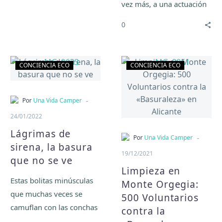
vez más, a una actuación
tiramos al contenedor.
de Actuamos Alicante,
0
esta vez junto a
Reforestación por el
clima.
Lágrimas
Limpieza
CONCIENCIA ECO
CONCIENCIA ECO
de
en
sirena,
Monte
la
Orgegia:
-
Por
Una Vida Camper
basura
500
24/01/2022
que
Voluntarios
Lágrimas de
no
contra
-
Por
Una Vida Camper
sirena, la basura
se
la
19/12/2021
que no se ve
ve
«Basuraleza»
Limpieza en
en
Estas bolitas minúsculas
Monte Orgegia:
Alicante
que muchas veces se
500 Voluntarios
camuflan con las conchas
contra la
de nuestras playas son un