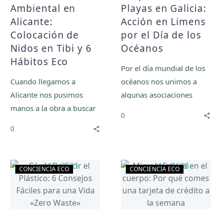
Ambiental en
Playas en Galicia:
y
el
Alicante:
Acción en Limens
6
Día
Colocación de
por el Día de los
Hábitos
de
Eco
los
Nidos en Tibi y 6
Océanos
Océanos
Hábitos Eco
Por el día mundial de los
Cuando llegamos a
océanos nos unimos a
Alicante nos pusimos
algunas asociaciones
manos a la obra a buscar
locales para limpiar la
0
alguna organización con
playa de Limens, una
0
la que colaborar para
iniciativa de La Cara
seguir haciendo cositas
Invisible del Planeta.
guays.
Cómo
Microplásticos
CONCIENCIA ECO
CONCIENCIA ECO
Reducir
en
el
el
Plástico:
cuerpo:
6
Por