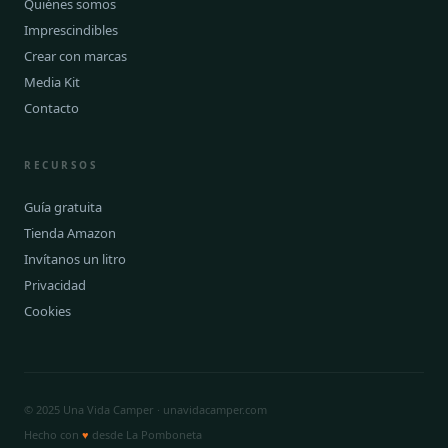
Quiénes somos
Imprescindibles
Crear con marcas
Media Kit
Contacto
RECURSOS
Guía gratuita
Tienda Amazon
Invítanos un litro
Privacidad
Cookies
© 2025 Una Vida Camper · unavidacamper.com
Hecho con
♥
desde La Pomboneta