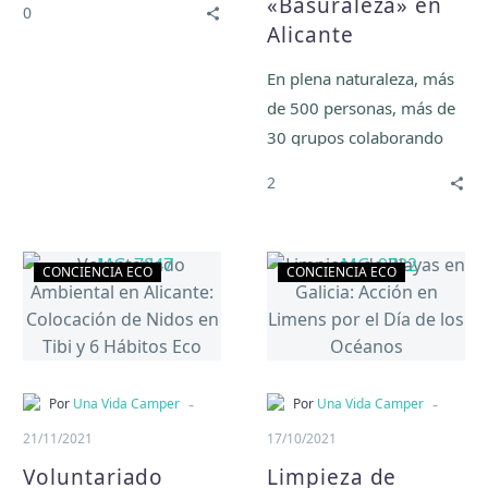
«Basuraleza» en
0
auténtico problema para
Alicante
nuestros entornos.
En plena naturaleza, más
de 500 personas, más de
30 grupos colaborando
por un objetivo común…
2
Dejar limpia la naturaleza.
Voluntariado
Limpieza
CONCIENCIA ECO
CONCIENCIA ECO
Ambiental
de
en
Playas
Alicante:
en
Colocación
Galicia:
de
Acción
-
-
Por
Una Vida Camper
Por
Una Vida Camper
Nidos
en
21/11/2021
17/10/2021
en
Limens
Voluntariado
Limpieza de
Tibi
por