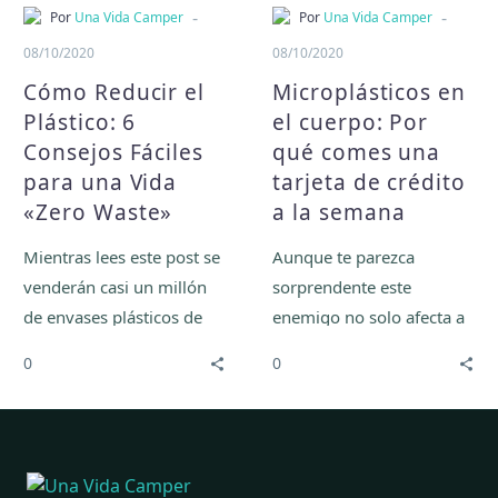
Consejos
qué
-
-
Por
Una Vida Camper
Por
Una Vida Camper
Fáciles
comes
08/10/2020
08/10/2020
para
una
Cómo Reducir el
Microplásticos en
una
tarjeta
Plástico: 6
el cuerpo: Por
Vida
de
Consejos Fáciles
qué comes una
«Zero
crédito
para una Vida
tarjeta de crédito
Waste»
a
la
«Zero Waste»
a la semana
semana
Mientras lees este post se
Aunque te parezca
venderán casi un millón
sorprendente este
de envases plásticos de
enemigo no solo afecta a
bebidas en el mundo,
la flora, fauna y
0
0
estos acabarán arrojados
ecosistemas en general,
al océano.
también nos llega a
nosotras.