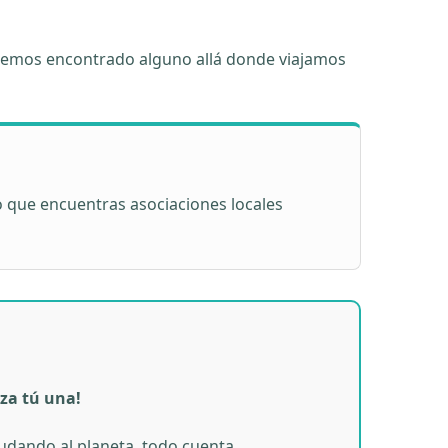
e hemos encontrado alguno allá donde viajamos
o que encuentras asociaciones locales
za tú una!
udando al planeta, todo cuenta.