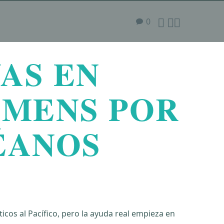



0
AS EN
IMENS POR
ÉANOS
cos al Pacífico, pero la ayuda real empieza en