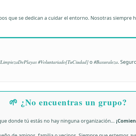
rupos que se dedican a cuidar el entorno. Nosotras siempr
#LimpiezaDePlayas #Voluntariado[TuCiudad]
o
#Basuraleza
. Segur
🌱 ¿No encuentras un grupo?
 que donde tú estás no hay ninguna organización…
¡Comien
eño de amigos, familia o vecinos. Siempre que estemos ay