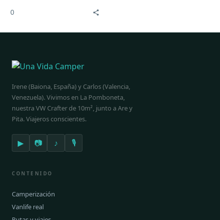
la flora, fauna y
0
ecosistemas en general,
también nos llega a
nosotras.
Irene (Baiona, España) y Carlos (Valencia,
Venezuela). Vivimos en La Pomboneta,
nuestra VW Crafter de 10m², junto a Are y
Pita. Viajeros conscientes.
▶
📷
♪
🎙
CONTENIDO
Camperización
Vanlife real
Rutas y viajes