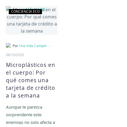
Microplásticos
CONCIENCIA ECO
en
el
cuerpo:
Por
qué
-
Por
Una Vida Camper
comes
08/10/2020
una
Microplásticos en
tarjeta
el cuerpo: Por
de
qué comes una
crédito
tarjeta de crédito
a
la
a la semana
semana
Aunque te parezca
sorprendente este
enemigo no solo afecta a