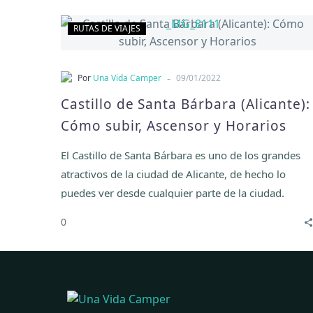
Castillo
RUTAS DE VIAJES
de
Santa
Bárbara
-
Por
Una Vida Camper
09/01/2022
(Alicante):
Castillo de Santa Bárbara (Alicante):
Cómo
Cómo subir, Ascensor y Horarios
subir,
Ascensor
El Castillo de Santa Bárbara es uno de los grandes
y
atractivos de la ciudad de Alicante, de hecho lo
Horarios
puedes ver desde cualquier parte de la ciudad.
0