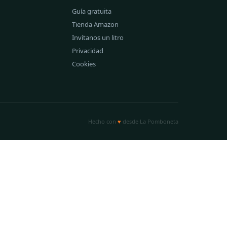
Guía gratuita
Tienda Amazon
Invítanos un litro
Privacidad
Cookies
Hecho con
♥
desde La Pomboneta