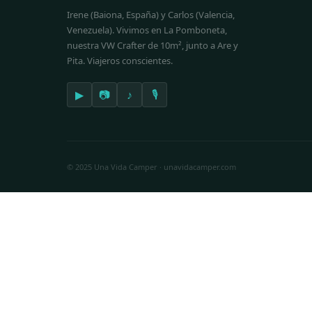
Irene (Baiona, España) y Carlos (Valencia,
Venezuela). Vivimos en La Pomboneta,
nuestra VW Crafter de 10m², junto a Are y
Pita. Viajeros conscientes.
▶
📷
♪
🎙
© 2025 Una Vida Camper · unavidacamper.com