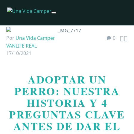


Por
Una Vida Camper
0
VANLIFE REAL
17/10/2021
ADOPTAR UN
PERRO: NUESTRA
HISTORIA Y 4
PREGUNTAS CLAVE
ANTES DE DAR EL