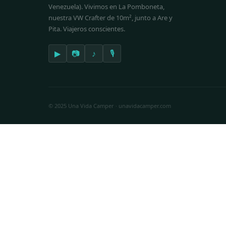
Venezuela). Vivimos en La Pomboneta,
nuestra VW Crafter de 10m², junto a Are y
Pita. Viajeros conscientes.
▶
📷
♪
🎙
© 2025 Una Vida Camper · unavidacamper.com