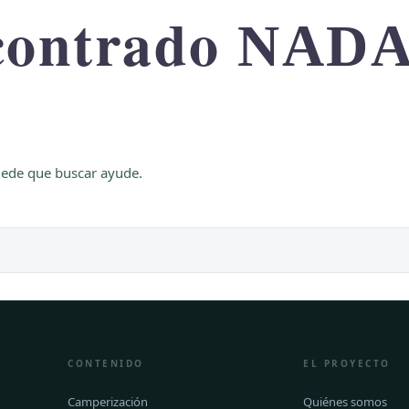
contrado
NAD
uede que buscar ayude.
CONTENIDO
EL PROYECTO
Camperización
Quiénes somos