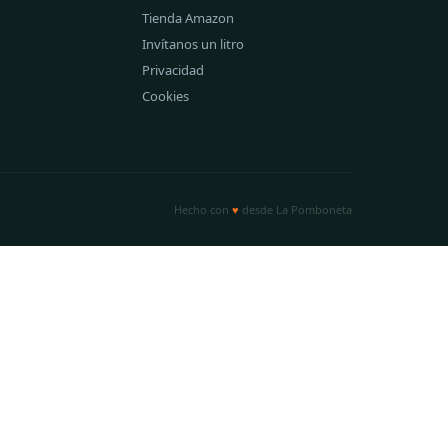
Tienda Amazon
Invítanos un litro
Privacidad
Cookies
Hecho con
♥
desde La Pomboneta